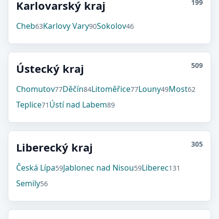
199
Karlovarský kraj
Cheb
Karlovy Vary
Sokolov
63
90
46
509
Ústecký kraj
Chomutov
Děčín
Litoměřice
Louny
Most
77
84
77
49
62
Teplice
Ústí nad Labem
71
89
305
Liberecký kraj
Česká Lípa
Jablonec nad Nisou
Liberec
59
59
131
Semily
56