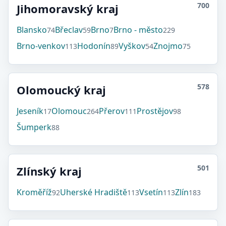
700
Jihomoravský kraj
Blansko
Břeclav
Brno
Brno - město
74
59
7
229
Brno-venkov
Hodonín
Vyškov
Znojmo
113
89
54
75
578
Olomoucký kraj
Jeseník
Olomouc
Přerov
Prostějov
17
264
111
98
Šumperk
88
501
Zlínský kraj
Kroměříž
Uherské Hradiště
Vsetín
Zlín
92
113
113
183