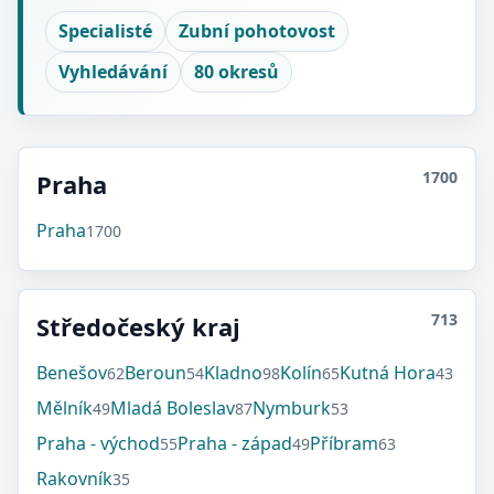
Specialisté
Zubní pohotovost
Vyhledávání
80 okresů
1700
Praha
Praha
1700
713
Středočeský kraj
Benešov
Beroun
Kladno
Kolín
Kutná Hora
62
54
98
65
43
Mělník
Mladá Boleslav
Nymburk
49
87
53
Praha - východ
Praha - západ
Příbram
55
49
63
Rakovník
35