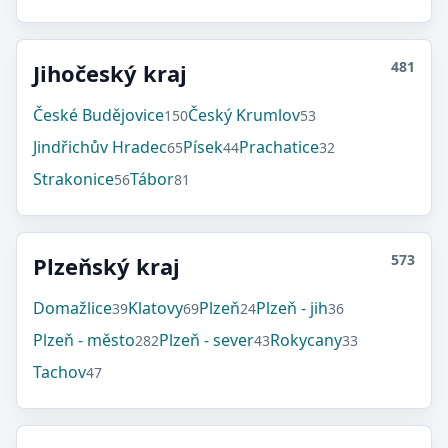
481
Jihočeský kraj
České Budějovice
Český Krumlov
150
53
Jindřichův Hradec
Písek
Prachatice
65
44
32
Strakonice
Tábor
56
81
573
Plzeňský kraj
Domažlice
Klatovy
Plzeň
Plzeň - jih
39
69
24
36
Plzeň - město
Plzeň - sever
Rokycany
282
43
33
Tachov
47