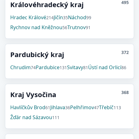
495
Královéhradecký kraj
Hradec Králové
Jičín
Náchod
214
35
99
Rychnov nad Kněžnou
Trutnov
56
91
372
Pardubický kraj
Chrudim
Pardubice
Svitavy
Ústí nad Orlicí
74
131
81
86
368
Kraj Vysočina
Havlíčkův Brod
Jihlava
Pelhřimov
Třebíč
61
36
47
113
Žďár nad Sázavou
111