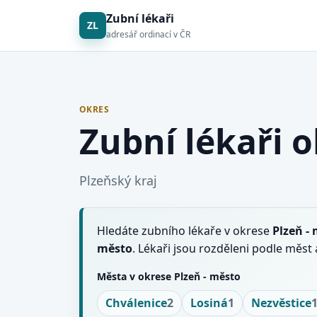
Zubní lékaři
ZL
adresář ordinací v ČR
OKRES
Zubní lékaři o
Plzeňský kraj
Hledáte zubního lékaře v okrese
Plzeň -
město
. Lékaři jsou rozděleni podle měs
Města v okrese Plzeň - město
Chválenice
2
Losiná
1
Nezvěstice