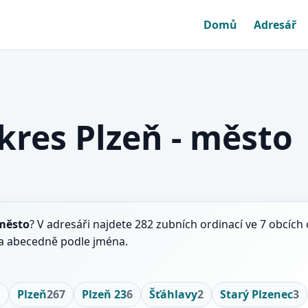
Domů
Adresář
kres Plzeň - město
 město
? V adresáři najdete 282 zubních ordinací ve 7 obcíc
t a abecedně podle jména.
1
Plzeň
267
Plzeň 23
6
Šťáhlavy
2
Starý Plzenec
3