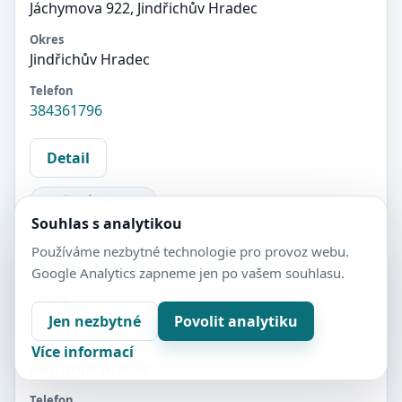
Jáchymova 922, Jindřichův Hradec
Okres
Jindřichův Hradec
Telefon
384361796
Detail
Jindřichův Hradec
Souhlas s analytikou
Používáme nezbytné technologie pro provoz webu.
MUDr. Milada Soldánová
Google Analytics zapneme jen po vašem souhlasu.
Adresa
Nádražní 293, Jindřichův Hradec
Jen nezbytné
Povolit analytiku
Okres
Více informací
Jindřichův Hradec
Telefon