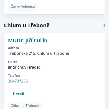
České Velenice
Chlum u Třeboně
1
MUDr. Jiří Cuřín
Adresa
Třeboňská 215, Chlum u Třeboně
Okres
Jindřichův Hradec
Telefon
384797235
Detail
Chlum u Třeboně