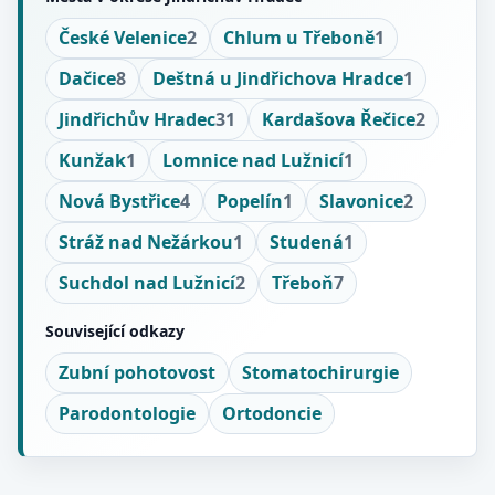
České Velenice
2
Chlum u Třeboně
1
Dačice
8
Deštná u Jindřichova Hradce
1
Jindřichův Hradec
31
Kardašova Řečice
2
Kunžak
1
Lomnice nad Lužnicí
1
Nová Bystřice
4
Popelín
1
Slavonice
2
Stráž nad Nežárkou
1
Studená
1
Suchdol nad Lužnicí
2
Třeboň
7
Související odkazy
Zubní pohotovost
Stomatochirurgie
Parodontologie
Ortodoncie