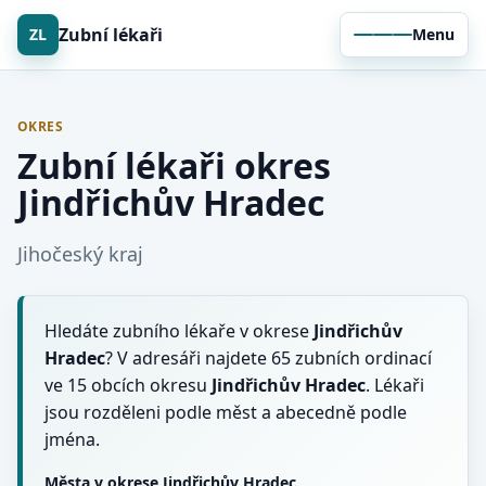
Zubní lékaři
ZL
Menu
OKRES
Zubní lékaři okres
Jindřichův Hradec
Jihočeský kraj
Hledáte zubního lékaře v okrese
Jindřichův
Hradec
? V adresáři najdete 65 zubních ordinací
ve 15 obcích okresu
Jindřichův Hradec
. Lékaři
jsou rozděleni podle měst a abecedně podle
jména.
Města v okrese Jindřichův Hradec