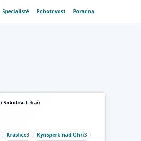
Specialisté
Pohotovost
Poradna
su
Sokolov
. Lékaři
Kraslice
3
Kynšperk nad Ohří
3