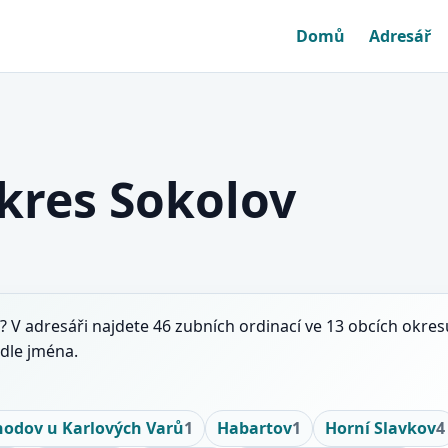
Domů
Adresář
okres Sokolov
? V adresáři najdete 46 zubních ordinací ve 13 obcích okre
dle jména.
hodov u Karlových Varů
1
Habartov
1
Horní Slavkov
4