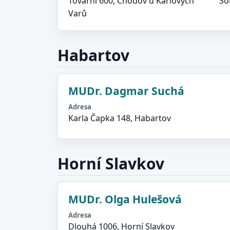
Tovární 600, Chodov u Karlových
So
Varů
Habartov
MUDr. Dagmar Suchá
Adresa
Karla Čapka 148, Habartov
Horní Slavkov
MUDr. Olga Hulešová
Adresa
Dlouhá 1006, Horní Slavkov