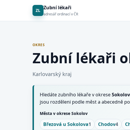
Zubní lékaři
ZL
adresář ordinací v ČR
OKRES
Zubní lékaři 
Karlovarský kraj
Hledáte zubního lékaře v okrese
Sokolov
jsou rozděleni podle měst a abecedně po
Města v okrese Sokolov
Březová u Sokolova
1
Chodov
4
C