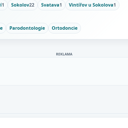
í
1
Sokolov
22
Svatava
1
Vintířov u Sokolova
1
ie
Parodontologie
Ortodoncie
REKLAMA