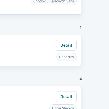
Chodov u Karlových Varů
1
Detail
Habartov
4
Detail
Horní Slavkov