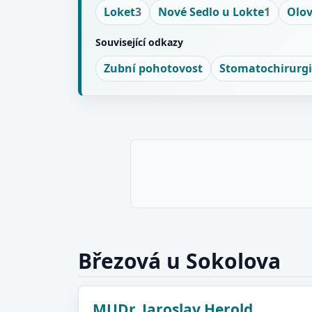
Loket
3
Nové Sedlo u Lokte
1
Olov
Související odkazy
Zubní pohotovost
Stomatochirurg
Březová u Sokolova
MUDr. Jaroslav Herold