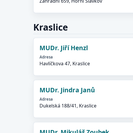
Zahradní 659, Horní Slavkov
Kraslice
MUDr. Jiří Henzl
Adresa
Havlíčkova 47, Kraslice
MUDr. Jindra Janů
Adresa
Dukelská 188/41, Kraslice
MUDr. Mikuláš Zoubek