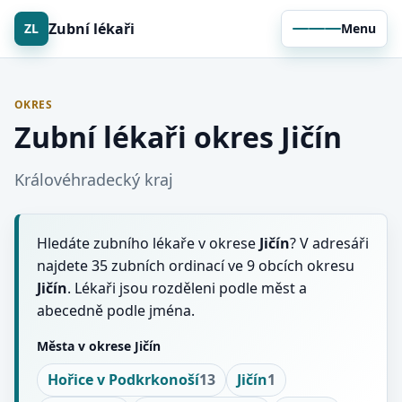
Zubní lékaři
ZL
Menu
OKRES
Zubní lékaři okres Jičín
Královéhradecký kraj
Hledáte zubního lékaře v okrese
Jičín
? V adresáři
najdete 35 zubních ordinací ve 9 obcích okresu
Jičín
. Lékaři jsou rozděleni podle měst a
abecedně podle jména.
Města v okrese Jičín
Hořice v Podkrkonoší
13
Jičín
1