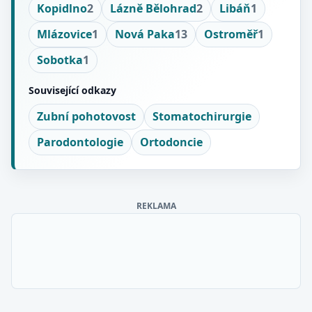
Kopidlno
2
Lázně Bělohrad
2
Libáň
1
Mlázovice
1
Nová Paka
13
Ostroměř
1
Sobotka
1
Související odkazy
Zubní pohotovost
Stomatochirurgie
Parodontologie
Ortodoncie
REKLAMA