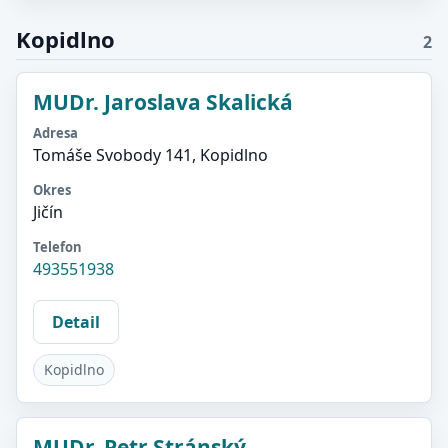
Kopidlno
2
MUDr. Jaroslava Skalická
Adresa
Tomáše Svobody 141, Kopidlno
Okres
Jičín
Telefon
493551938
Detail
Kopidlno
MUDr. Petr Stránský