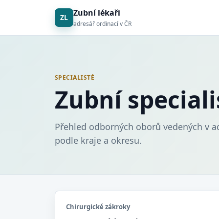
Zubní lékaři
ZL
adresář ordinací v ČR
SPECIALISTÉ
Zubní speciali
Přehled odborných oborů vedených v adr
podle kraje a okresu.
Chirurgické zákroky