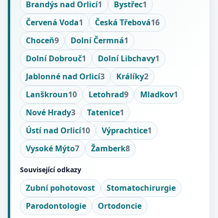
Brandýs nad Orlicí
1
Bystřec
1
Červená Voda
1
Česká Třebová
16
Choceň
9
Dolní Čermná
1
Dolní Dobrouč
1
Dolní Libchavy
1
Jablonné nad Orlicí
3
Králíky
2
Lanškroun
10
Letohrad
9
Mladkov
1
Nové Hrady
3
Tatenice
1
Ústí nad Orlicí
10
Výprachtice
1
Vysoké Mýto
7
Žamberk
8
Související odkazy
Zubní pohotovost
Stomatochirurgie
Parodontologie
Ortodoncie