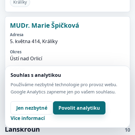
Králíky
MUDr. Marie Špičková
Adresa
5. května 414, Králíky
Okres
Ústí nad Orlicí
Telefon
Souhlas s analytikou
465631274
Používáme nezbytné technologie pro provoz webu.
Detail
Google Analytics zapneme jen po vašem souhlasu.
Králíky
Jen nezbytné
Povolit analytiku
Více informací
Lanškroun
10