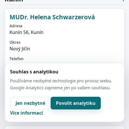
MUDr. Helena Schwarzerová
Adresa
Kunín 56, Kunín
Okres
Nový Jičín
Telefon
556749249
Souhlas s analytikou
Detail
Používáme nezbytné technologie pro provoz webu.
Google Analytics zapneme jen po vašem souhlasu.
Kunín
Jen nezbytné
Povolit analytiku
Více informací
Mořkov
1