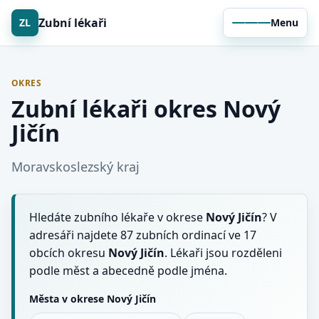
Zubní lékaři
ZL
Menu
OKRES
Zubní lékaři okres Nový
Jičín
Moravskoslezský kraj
Hledáte zubního lékaře v okrese
Nový Jičín
? V
adresáři najdete 87 zubních ordinací ve 17
obcích okresu
Nový Jičín
. Lékaři jsou rozděleni
podle měst a abecedně podle jména.
Města v okrese Nový Jičín