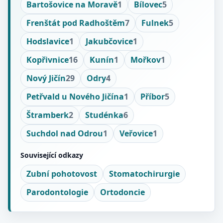
Bartošovice na Moravě
1
Bílovec
5
Frenštát pod Radhoštěm
7
Fulnek
5
Hodslavice
1
Jakubčovice
1
Kopřivnice
16
Kunín
1
Mořkov
1
Nový Jičín
29
Odry
4
Petřvald u Nového Jičína
1
Příbor
5
Štramberk
2
Studénka
6
Suchdol nad Odrou
1
Veřovice
1
Související odkazy
Zubní pohotovost
Stomatochirurgie
Parodontologie
Ortodoncie