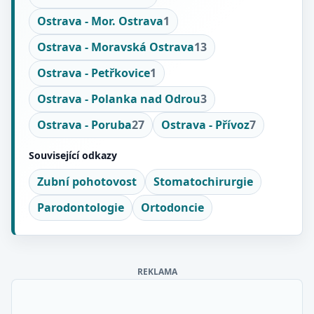
Ostrava - Mor. Ostrava
1
Ostrava - Moravská Ostrava
13
Ostrava - Petřkovice
1
Ostrava - Polanka nad Odrou
3
Ostrava - Poruba
27
Ostrava - Přívoz
7
Související odkazy
Zubní pohotovost
Stomatochirurgie
Parodontologie
Ortodoncie
REKLAMA