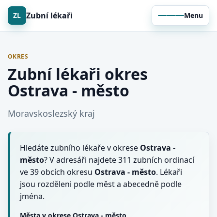
Zubní lékaři
ZL
Menu
OKRES
Zubní lékaři okres
Ostrava - město
Moravskoslezský kraj
Hledáte zubního lékaře v okrese
Ostrava -
město
? V adresáři najdete 311 zubních ordinací
ve 39 obcích okresu
Ostrava - město
. Lékaři
jsou rozděleni podle měst a abecedně podle
jména.
Města v okrese Ostrava - město