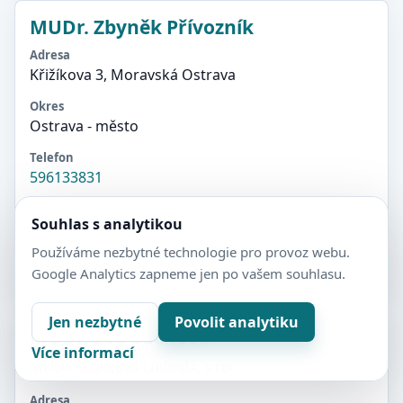
MUDr. Zbyněk Přívozník
Adresa
Křižíkova 3, Moravská Ostrava
Okres
Ostrava - město
Telefon
596133831
Souhlas s analytikou
Detail
Používáme nezbytné technologie pro provoz webu.
Moravská Ostrava
Google Analytics zapneme jen po vašem souhlasu.
Jen nezbytné
Povolit analytiku
MUDr. Eva Sachová
Více informací
MUDr. Skalíková Ludmila, s.r.o.
Adresa