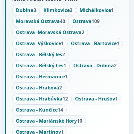
Dubina
3
Klimkovice
3
Michálkovice
1
Moravská Ostrava
40
Ostrava
109
Ostrava -Moravská Ostrava
2
Ostrava -Výškovice
1
Ostrava - Bartovice
1
Ostrava - Bělský les
2
Ostrava - Bělský Les
1
Ostrava - Dubina
2
Ostrava - Heřmanice
1
Ostrava - Hrabová
2
Ostrava - Hrabůvka
12
Ostrava - Hrušov
1
Ostrava - Kunčice
14
Ostrava - Mariánské Hory
10
Ostrava - Martinov
1