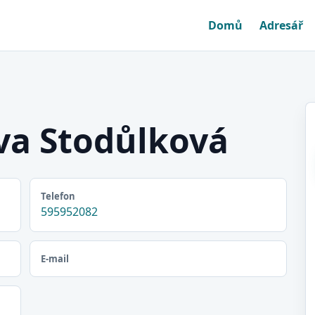
Domů
Adresář
va Stodůlková
Telefon
595952082
E-mail