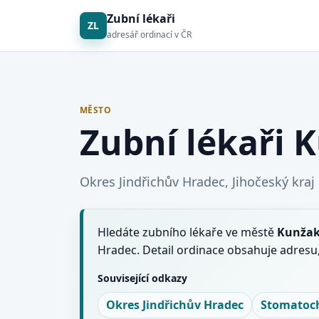
Zubní lékaři
ZL
adresář ordinací v ČR
MĚSTO
Zubní lékaři 
Okres Jindřichův Hradec, Jihočeský kraj
Hledáte zubního lékaře ve městě
Kunža
Hradec. Detail ordinace obsahuje adresu
Související odkazy
Okres Jindřichův Hradec
Stomatoch