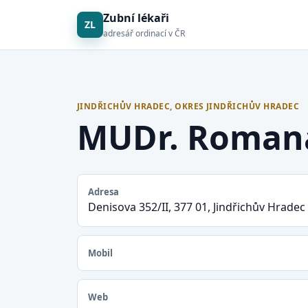
Zubní lékaři
ZL
adresář ordinací v ČR
JINDŘICHŮV HRADEC, OKRES JINDŘICHŮV HRADEC
MUDr. Romana
Adresa
Denisova 352/II, 377 01, Jindřichův Hradec
Mobil
Web