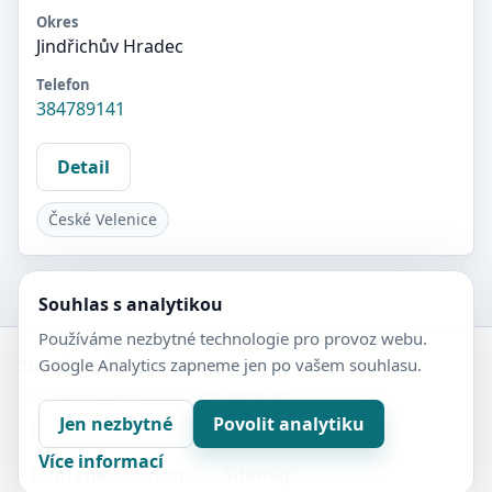
Okres
Jindřichův Hradec
Telefon
384789141
Detail
České Velenice
Souhlas s analytikou
Používáme nezbytné technologie pro provoz webu.
Google Analytics zapneme jen po vašem souhlasu.
Zubní-lékaři.cz
Veřejný adresář zubních ordinací.
Jen nezbytné
Povolit analytiku
Kontakt
Nastavení soukromí
Více informací
Ochrana soukromí
Sitemap