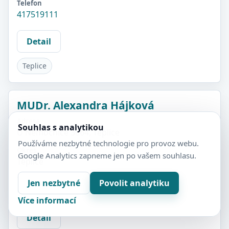
Telefon
417519111
Detail
Teplice
MUDr. Alexandra Hájková
Adresa
Souhlas s analytikou
U Nemocnice 3064, Teplice
Používáme nezbytné technologie pro provoz webu.
Okres
Google Analytics zapneme jen po vašem souhlasu.
Teplice
Telefon
Jen nezbytné
Povolit analytiku
417519111
Více informací
Detail