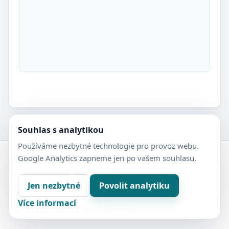
Souhlas s analytikou
Používáme nezbytné technologie pro provoz webu.
Google Analytics zapneme jen po vašem souhlasu.
Zubní-lékaři.cz
Veřejný adresář zubních ordinací.
Jen nezbytné
Povolit analytiku
Kontakt
Nastavení soukromí
Více informací
Ochrana soukromí
Sitemap