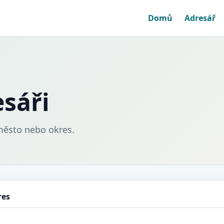
Domů
Adresář
esáři
město nebo okres.
res