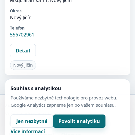
Msgr. Šrámka 11, Nový Jičín
Okres
Nový Jičín
Telefon
556702961
Detail
Nový Jičín
Souhlas s analytikou
Používáme nezbytné technologie pro provoz webu.
Google Analytics zapneme jen po vašem souhlasu.
Zubní-lékaři.cz
Veřejný adresář zubních ordinací.
Jen nezbytné
Povolit analytiku
Kontakt
Nastavení soukromí
Více informací