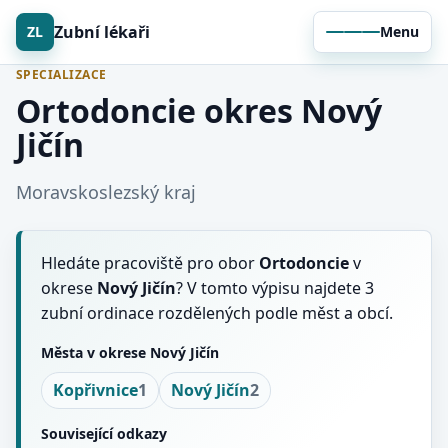
Zubní lékaři
ZL
Menu
SPECIALIZACE
Ortodoncie okres Nový
Jičín
Moravskoslezský kraj
Hledáte pracoviště pro obor
Ortodoncie
v
okrese
Nový Jičín
? V tomto výpisu najdete 3
zubní ordinace rozdělených podle měst a obcí.
Města v okrese Nový Jičín
Kopřivnice
1
Nový Jičín
2
Související odkazy