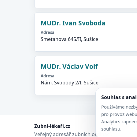
MUDr. Ivan Svoboda
Adresa
Smetanova 645/II, Sušice
MUDr. Václav Volf
Adresa
Nám. Svobody 2/I, Sušice
Souhlas s ana
Používáme nezby
pro provoz webu
Analytics zapne
Zubní-lékaři.cz
souhlasu.
Veřejný adresář zubních ordinací.