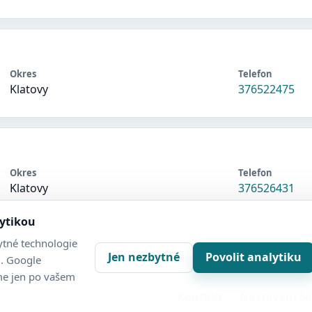
Okres
Telefon
Klatovy
376522475
Okres
Telefon
Klatovy
376526431
lytikou
tné technologie
Jen nezbytné
Povolit analytiku
. Google
me jen po vašem
Kontakt
Nastavení s