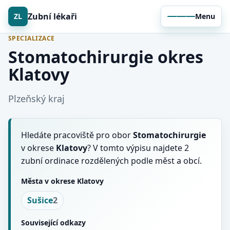
Zubní lékaři
ZL
Menu
SPECIALIZACE
Stomatochirurgie okres
Klatovy
Plzeňský kraj
Hledáte pracoviště pro obor
Stomatochirurgie
v okrese
Klatovy
? V tomto výpisu najdete 2
zubní ordinace rozdělených podle měst a obcí.
Města v okrese Klatovy
Sušice
2
Související odkazy