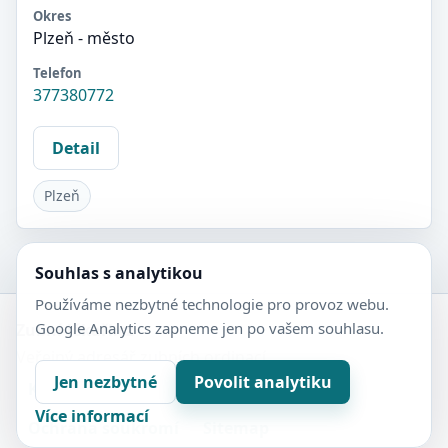
Okres
Plzeň - město
Telefon
377380772
Detail
Plzeň
Souhlas s analytikou
Používáme nezbytné technologie pro provoz webu.
Google Analytics zapneme jen po vašem souhlasu.
Zubní-lékaři.cz
Veřejný adresář zubních ordinací.
Jen nezbytné
Povolit analytiku
Kontakt
Nastavení soukromí
Více informací
Ochrana soukromí
Sitemap