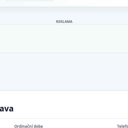
REKLAMA
pava
Ordinační doba
Telef