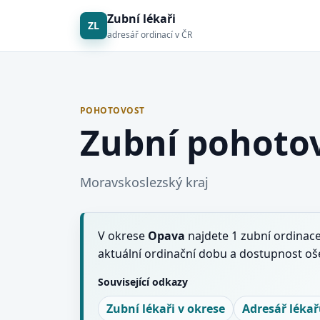
Zubní lékaři
ZL
adresář ordinací v ČR
POHOTOVOST
Zubní pohoto
Moravskoslezský kraj
V okrese
Opava
najdete 1 zubní ordinace
aktuální ordinační dobu a dostupnost oše
Související odkazy
Zubní lékaři v okrese
Adresář léka