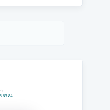
on
6 63 84