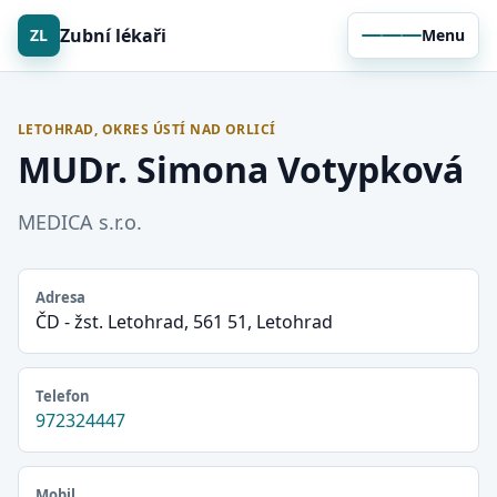
Zubní lékaři
ZL
Menu
LETOHRAD, OKRES ÚSTÍ NAD ORLICÍ
MUDr. Simona Votypková
MEDICA s.r.o.
Adresa
ČD - žst. Letohrad, 561 51, Letohrad
Telefon
972324447
Mobil