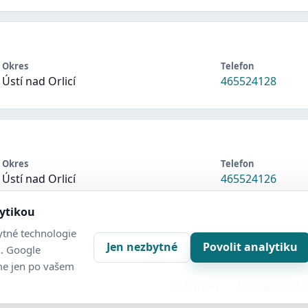
Okres
Telefon
Ústí nad Orlicí
465524128
Okres
Telefon
Ústí nad Orlicí
465524126
lytikou
tné technologie
Jen nezbytné
Povolit analytiku
. Google
me jen po vašem
Kontakt
Nastavení s