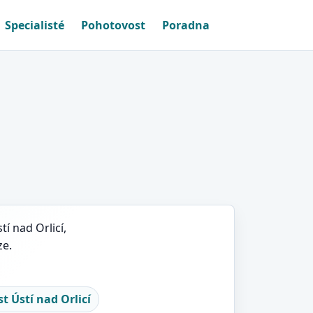
Specialisté
Pohotovost
Poradna
í nad Orlicí,
ze.
 Ústí nad Orlicí