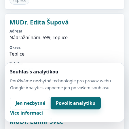
MUDr. Edita Šupová
Adresa
Nádražní nám. 599, Teplice
Okres
Teplice
Telefon
417537747
Souhlas s analytikou
Používáme nezbytné technologie pro provoz webu.
Detail
Google Analytics zapneme jen po vašem souhlasu.
Teplice
Jen nezbytné
Povolit analytiku
Více informací
MUDr. Lumír Švec