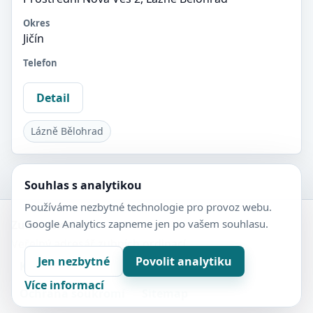
Okres
Jičín
Telefon
Detail
Lázně Bělohrad
Souhlas s analytikou
Používáme nezbytné technologie pro provoz webu.
Google Analytics zapneme jen po vašem souhlasu.
Zubní-lékaři.cz
Veřejný adresář zubních ordinací.
Jen nezbytné
Povolit analytiku
Kontakt
Nastavení soukromí
Více informací
Ochrana soukromí
Sitemap