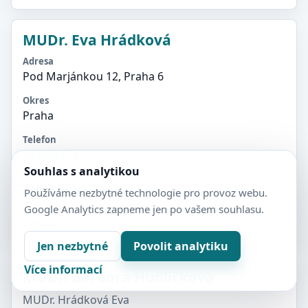
MUDr. Eva Hrádková
Adresa
Pod Marjánkou 12, Praha 6
Okres
Praha
Telefon
233358779
Souhlas s analytikou
Detail
Používáme nezbytné technologie pro provoz webu.
Google Analytics zapneme jen po vašem souhlasu.
Praha 6
Jen nezbytné
Povolit analytiku
Více informací
MUDr. Barbora Hudličková
MUDr. Hrádková Eva