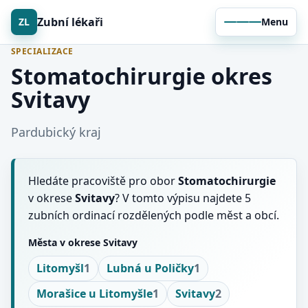
Zubní lékaři
ZL
Menu
SPECIALIZACE
Stomatochirurgie okres
Svitavy
Pardubický kraj
Hledáte pracoviště pro obor
Stomatochirurgie
v okrese
Svitavy
? V tomto výpisu najdete 5
zubních ordinací rozdělených podle měst a obcí.
Města v okrese Svitavy
Litomyšl
1
Lubná u Poličky
1
Morašice u Litomyšle
1
Svitavy
2