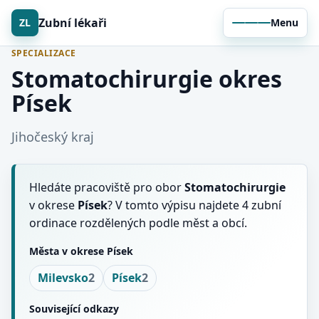
Zubní lékaři
ZL
Menu
SPECIALIZACE
Stomatochirurgie okres
Písek
Jihočeský kraj
Hledáte pracoviště pro obor
Stomatochirurgie
v okrese
Písek
? V tomto výpisu najdete 4 zubní
ordinace rozdělených podle měst a obcí.
Města v okrese Písek
Milevsko
2
Písek
2
Související odkazy