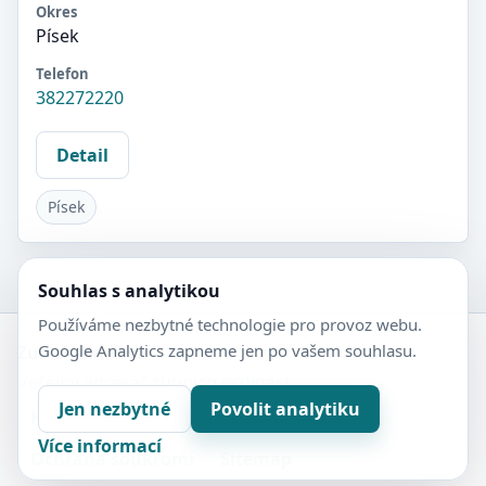
Okres
Písek
Telefon
382272220
Detail
Písek
Souhlas s analytikou
Používáme nezbytné technologie pro provoz webu.
Google Analytics zapneme jen po vašem souhlasu.
Zubní-lékaři.cz
Veřejný adresář zubních ordinací.
Jen nezbytné
Povolit analytiku
Kontakt
Nastavení soukromí
Více informací
Ochrana soukromí
Sitemap