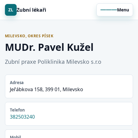
Zubní lékaři
ZL
Menu
MILEVSKO, OKRES PÍSEK
MUDr. Pavel Kužel
Zubní praxe Poliklinika Milevsko s.r.o
Adresa
Jeřábkova 158, 399 01, Milevsko
Telefon
382503240
Mobil