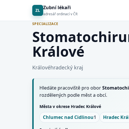
Zubní lékaři
ZL
adresář ordinací v ČR
SPECIALIZACE
Stomatochiru
Králové
Královéhradecký kraj
Hledáte pracoviště pro obor
Stomatochi
rozdělených podle měst a obcí.
Města v okrese Hradec Králové
Chlumec nad Cidlinou
1
Hradec Krá