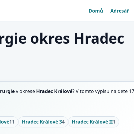
Domů
Adresář
rgie okres Hradec
rurgie
v okrese
Hradec Králové
? V tomto výpisu najdete 1
lové
11
Hradec Králové 3
4
Hradec Králové II
1