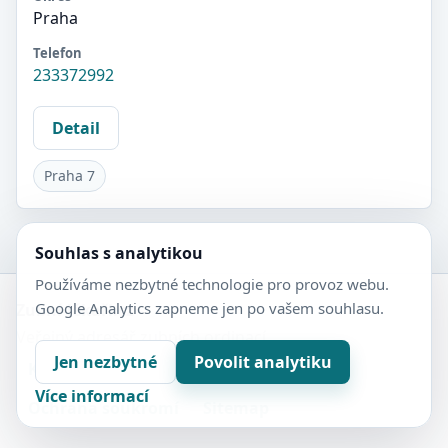
Praha
Telefon
233372992
Detail
Praha 7
Souhlas s analytikou
Používáme nezbytné technologie pro provoz webu.
Google Analytics zapneme jen po vašem souhlasu.
Zubní-lékaři.cz
Veřejný adresář zubních ordinací.
Jen nezbytné
Povolit analytiku
Kontakt
Nastavení soukromí
Více informací
Ochrana soukromí
Sitemap