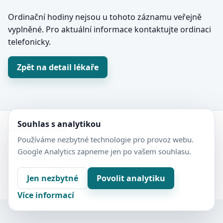
Ordinační hodiny nejsou u tohoto záznamu veřejně
vyplněné. Pro aktuální informace kontaktujte ordinaci
telefonicky.
Zpět na detail lékaře
Souhlas s analytikou
Zubní-lékaři.cz
Používáme nezbytné technologie pro provoz webu.
Veřejný adresář zubních ordinací.
Google Analytics zapneme jen po vašem souhlasu.
Kontakt
Nastavení soukromí
Ochrana soukromí
Sitemap
Jen nezbytné
Povolit analytiku
Více informací