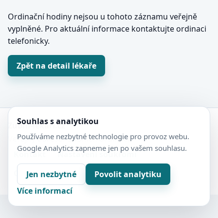
Ordinační hodiny nejsou u tohoto záznamu veřejně
vyplněné. Pro aktuální informace kontaktujte ordinaci
telefonicky.
Zpět na detail lékaře
Souhlas s analytikou
Zubní-lékaři.cz
Používáme nezbytné technologie pro provoz webu.
Veřejný adresář zubních ordinací.
Google Analytics zapneme jen po vašem souhlasu.
Kontakt
Nastavení soukromí
Ochrana soukromí
Sitemap
Jen nezbytné
Povolit analytiku
Více informací