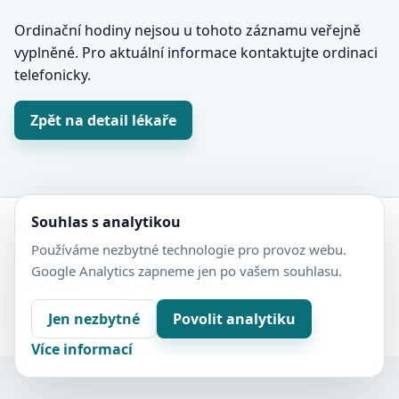
Ordinační hodiny nejsou u tohoto záznamu veřejně
vyplněné. Pro aktuální informace kontaktujte ordinaci
telefonicky.
Zpět na detail lékaře
Souhlas s analytikou
Zubní-lékaři.cz
Používáme nezbytné technologie pro provoz webu.
Veřejný adresář zubních ordinací.
Google Analytics zapneme jen po vašem souhlasu.
Kontakt
Nastavení soukromí
Ochrana soukromí
Sitemap
Jen nezbytné
Povolit analytiku
Více informací