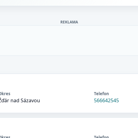
REKLAMA
Okres
Telefon
Žďár nad Sázavou
566642545
Okres
Telefon