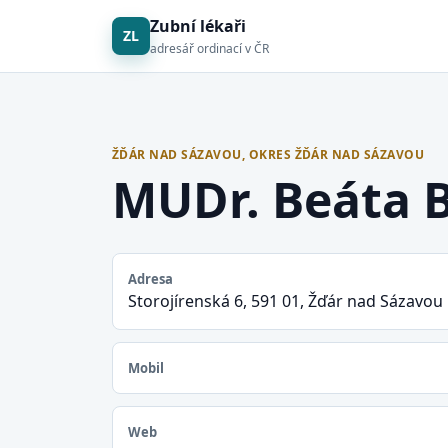
Zubní lékaři
ZL
adresář ordinací v ČR
ŽĎÁR NAD SÁZAVOU, OKRES ŽĎÁR NAD SÁZAVOU
MUDr. Beáta B
Adresa
Storojírenská 6, 591 01, Žďár nad Sázavou
Mobil
Web