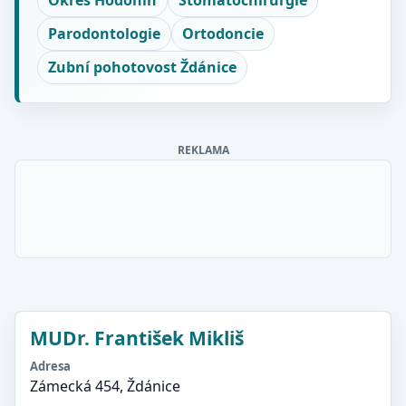
Okres Hodonín
Stomatochirurgie
Parodontologie
Ortodoncie
Zubní pohotovost Ždánice
REKLAMA
MUDr. František Mikliš
Adresa
Zámecká 454, Ždánice