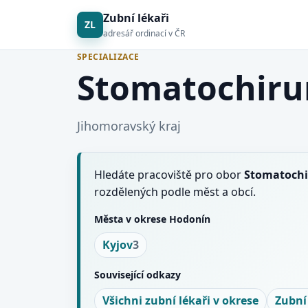
Zubní lékaři
ZL
adresář ordinací v ČR
SPECIALIZACE
Stomatochiru
Jihomoravský kraj
Hledáte pracoviště pro obor
Stomatochi
rozdělených podle měst a obcí.
Města v okrese Hodonín
Kyjov
3
Související odkazy
Všichni zubní lékaři v okrese
Zubní