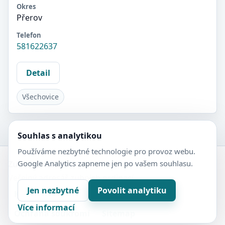
Okres
Přerov
Telefon
581622637
Detail
Všechovice
Souhlas s analytikou
Používáme nezbytné technologie pro provoz webu.
Google Analytics zapneme jen po vašem souhlasu.
Zubní-lékaři.cz
Veřejný adresář zubních ordinací.
Jen nezbytné
Povolit analytiku
Kontakt
Nastavení soukromí
Více informací
Ochrana soukromí
Sitemap