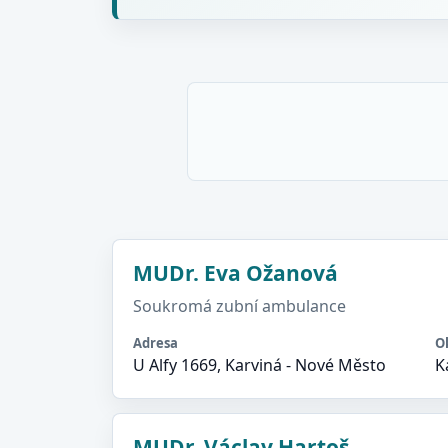
MUDr. Eva Ožanová
Soukromá zubní ambulance
Adresa
O
U Alfy 1669, Karviná - Nové Město
K
MUDr. Václav Hartoš