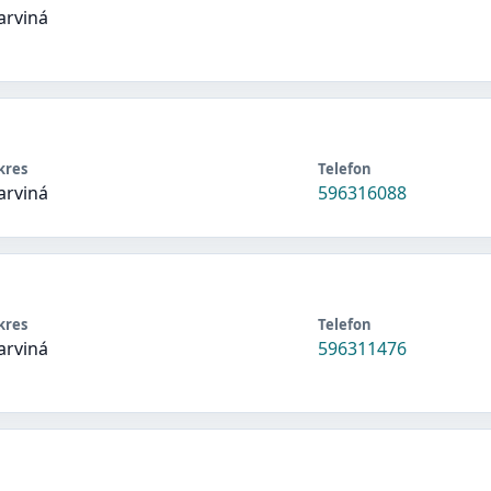
arviná
kres
Telefon
arviná
596316088
kres
Telefon
arviná
596311476