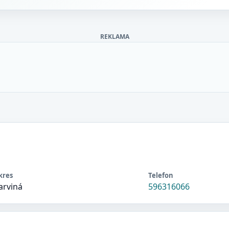
REKLAMA
kres
Telefon
arviná
596316066