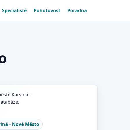
Specialisté
Pohotovost
Poradna
o
městě Karviná -
databáze.
iná - Nové Město