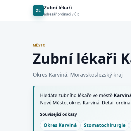
Zubní lékaři
ZL
adresář ordinací v ČR
MĚSTO
Zubní lékaři 
Okres Karviná, Moravskoslezský kraj
Hledáte zubního lékaře ve městě
Karvin
Nové Město, okres Karviná. Detail ordin
Související odkazy
Okres Karviná
Stomatochirurgie