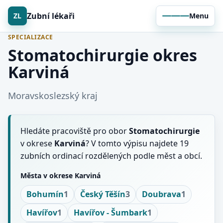
Zubní lékaři
ZL
Menu
SPECIALIZACE
Stomatochirurgie okres
Karviná
Moravskoslezský kraj
Hledáte pracoviště pro obor
Stomatochirurgie
v okrese
Karviná
? V tomto výpisu najdete 19
zubních ordinací rozdělených podle měst a obcí.
Města v okrese Karviná
Bohumín
1
Český Těšín
3
Doubrava
1
Havířov
1
Havířov - Šumbark
1