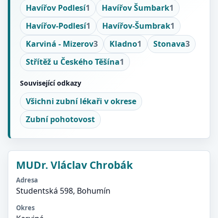
Havířov Podlesí
1
Havířov Šumbark
1
Havířov-Podlesí
1
Havířov-Šumbrak
1
Karviná - Mizerov
3
Kladno
1
Stonava
3
Střítěž u Českého Těšína
1
Související odkazy
Všichni zubní lékaři v okrese
Zubní pohotovost
MUDr. Vláclav Chrobák
Adresa
Studentská 598, Bohumín
Okres