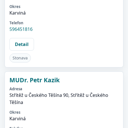
Okres
Karviná
Telefon
596451816
Detail
Stonava
MUDr. Petr Kazik
Adresa
Střítěž u Českého Těšína 90, Střítěž u Českého
Těšína
Okres
Karviná