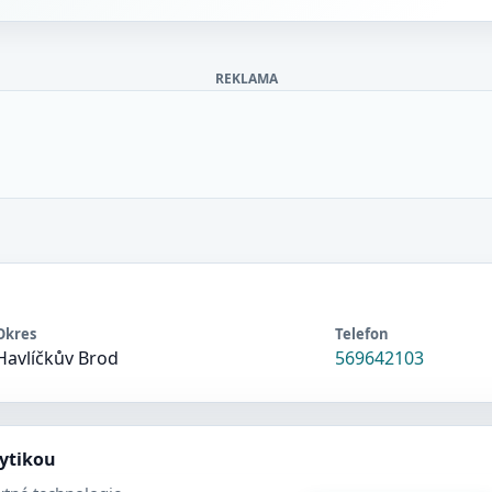
REKLAMA
Okres
Telefon
Havlíčkův Brod
569642103
lytikou