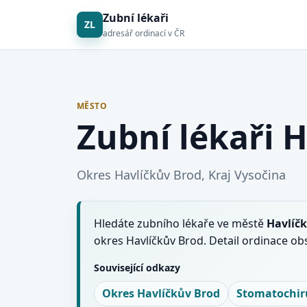
Zubní lékaři
ZL
adresář ordinací v ČR
MĚSTO
Zubní lékaři 
Okres Havlíčkův Brod, Kraj Vysočina
Hledáte zubního lékaře ve městě
Havlíč
okres Havlíčkův Brod. Detail ordinace ob
Související odkazy
Okres Havlíčkův Brod
Stomatochir