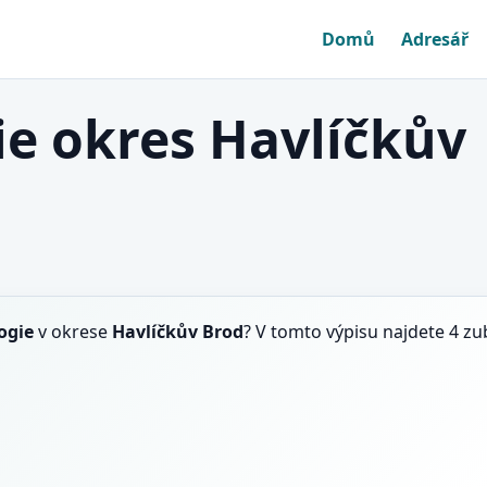
Domů
Adresář
e okres Havlíčkův
ogie
v okrese
Havlíčkův Brod
? V tomto výpisu najdete 4 zu