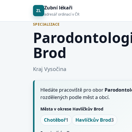
Zubní lékaři
ZL
adresář ordinací v ČR
SPECIALIZACE
Parodontologi
Brod
Kraj Vysočina
Hledáte pracoviště pro obor
Parodontol
rozdělených podle měst a obcí.
Města v okrese Havlíčkův Brod
Chotěboř
1
Havlíčkův Brod
3