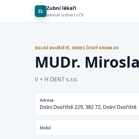
Zubní lékaři
ZL
adresář ordinací v ČR
DOLNÍ DVOŘIŠTĚ, OKRES ČESKÝ KRUMLOV
MUDr. Mirosla
V + H DENT s.r.o.
Adresa
Dolní Dvořiště 229, 382 72, Dolní Dvořiště
Mobil