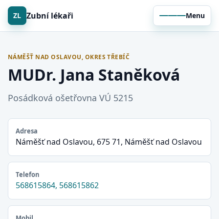
Zubní lékaři
ZL
Menu
NÁMĚŠŤ NAD OSLAVOU, OKRES TŘEBÍČ
MUDr. Jana Staněková
Posádková ošetřovna VÚ 5215
Adresa
Náměšť nad Oslavou, 675 71, Náměšť nad Oslavou
Telefon
568615864, 568615862
Mobil