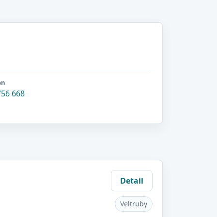
on
756 668
Detail
Veltruby