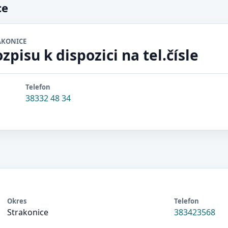
ce
AKONICE
ozpisu k dispozici na tel.čísle
Telefon
38332 48 34
Okres
Telefon
Strakonice
383423568