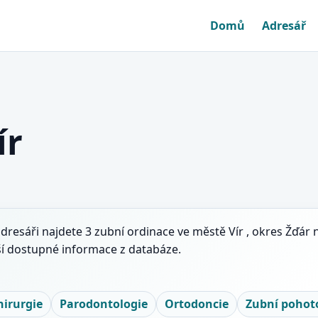
Domů
Adresář
ír
adresáři najdete 3 zubní ordinace ve městě Vír , okres Žďár 
ší dostupné informace z databáze.
irurgie
Parodontologie
Ortodoncie
Zubní pohoto