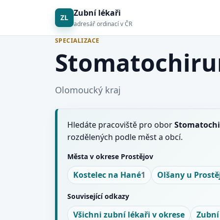
Zubní lékaři
ZL
adresář ordinací v ČR
SPECIALIZACE
Stomatochirur
Olomoucký kraj
Hledáte pracoviště pro obor
Stomatochi
rozdělených podle měst a obcí.
Města v okrese Prostějov
Kostelec na Hané
1
Olšany u Prostě
Související odkazy
Všichni zubní lékaři v okrese
Zubní