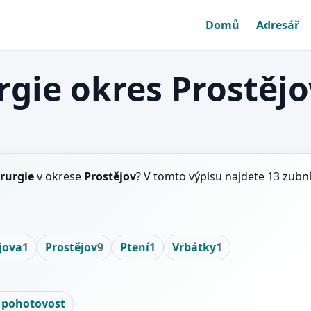
Domů
Adresář
gie okres Prostějo
rurgie
v okrese
Prostějov
? V tomto výpisu najdete 13 zubn
jova
1
Prostějov
9
Ptení
1
Vrbátky
1
 pohotovost